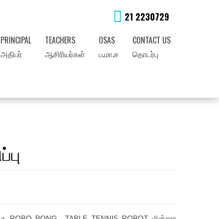
21 2230729
PRINCIPAL
TEACHERS
OSAS
CONTACT US
அதிபர்
ஆசிரியர்கள்
ப.மா.ச
தொடர்பு
்பு
ம் முகமாக ROBO PONG TABLE TENNIS ROBOT மின்சார