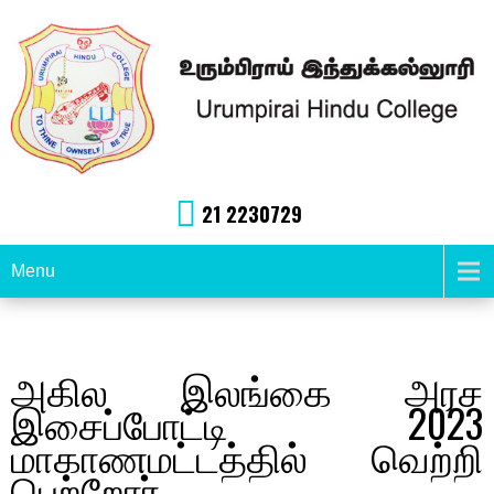
21 2230729
Menu
அகில இலங்கை அரச
இசைப்போட்டி 2023
மாகாணமட்டத்தில் வெற்றி
பெற்றோர்