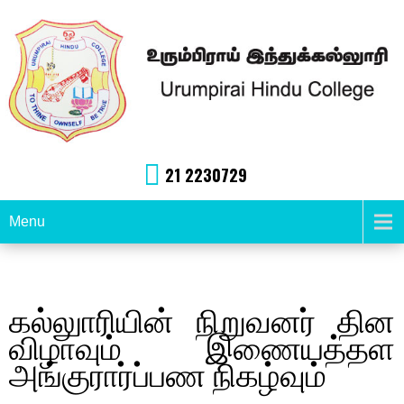
21 2230729
Menu
கல்லுாரியின் நிறுவனர் தின
விழாவும் இணையத்தள
அங்குரார்ப்பண நிகழ்வும்